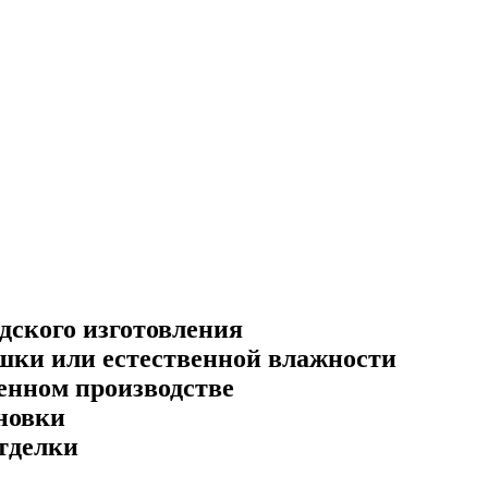
дского изготовления
шки или естественной влажности
венном производстве
ановки
тделки